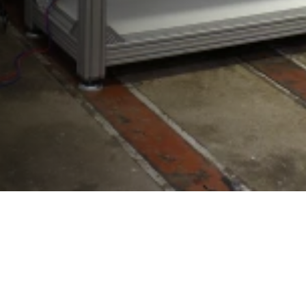
Westenberg Engineering GmbH & Co. KG
Vitalisstr. 100
50827 Köln
+49 (0) 221 958 32 32
info@westenberg-engineering.de
Kontakt
Impressum
Datenschutz